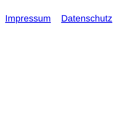
Impressum
I
Datenschutz
I
C
Wixhausen e.V.